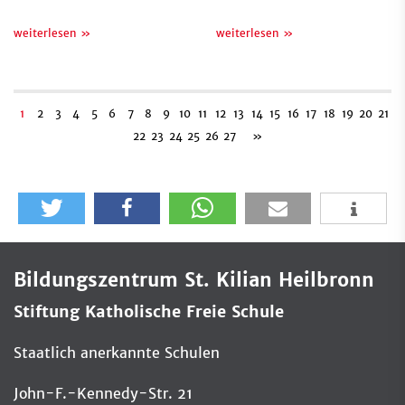
weiterlesen »
weiterlesen »
1
2
3
4
5
6
7
8
9
10
11
12
13
14
15
16
17
18
19
20
21
22
23
24
25
26
27
»
Bildungszentrum St. Kilian Heilbronn
Stiftung Katholische Freie Schule
Staatlich anerkannte Schulen
John-F.-Kennedy-Str. 21