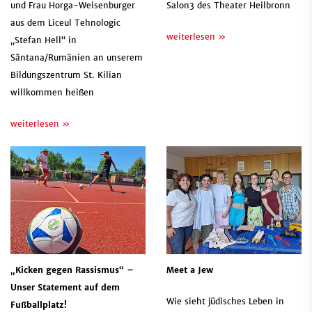
und Frau Horga-Weisenburger
Salon3 des Theater Heilbronn
aus dem Liceul Tehnologic
weiterlesen »
„Stefan Hell“ in
Sântana/Rumänien an unserem
Bildungszentrum St. Kilian
willkommen heißen
weiterlesen »
„Kicken gegen Rassismus“ –
Meet a Jew
Unser Statement auf dem
Wie sieht jüdisches Leben in
Fußballplatz!