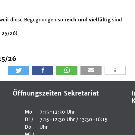
, weil diese Begegnungen so
reich und vielfältig
sind
r 25/26!
25/26
Öffnungszeiten Sekretariat
I
K
Mo
7:15-12:30 Uhr
Di /
7:15-12:30 Uhr / 13:30-16:15
Do
Uhr
Mi /